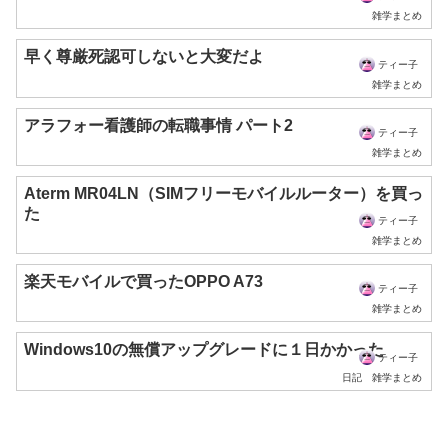
雑学まとめ
早く尊厳死認可しないと大変だよ
ティー子
雑学まとめ
アラフォー看護師の転職事情 パート2
ティー子
雑学まとめ
Aterm MR04LN（SIMフリーモバイルルーター）を買っ
た
ティー子
雑学まとめ
楽天モバイルで買ったOPPO A73
ティー子
雑学まとめ
Windows10の無償アップグレードに１日かかった
ティー子
日記
雑学まとめ