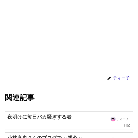
ティー子
関連記事
夜明けに毎日バカ騒ぎする者
ティー子
日記
小林麻央さんのブログで ～親心～