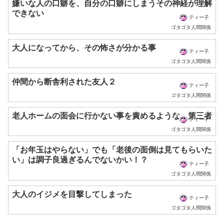
嫌いな人の口癖を、自分の口癖にしまうその神経が理解
できない
ティー子
ゴタゴタ人間関係
大人になってから、その怖さが分かる事
ティー子
ゴタゴタ人間関係
仲間から断舎利された友人２
ティー子
ゴタゴタ人間関係
老人ホームの面会に行かない事を責めるような、第三者
ティー子
ゴタゴタ人間関係
「お年玉はやらない」でも「老後の面倒は見てもらいた
い」は調子良過ぎるんでないかい！？
ティー子
ゴタゴタ人間関係
大人のイジメを目撃してしまった
ティー子
ゴタゴタ人間関係