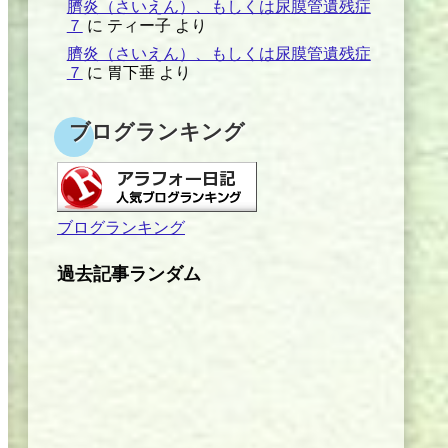
臍炎（さいえん）、もしくは尿膜管遺残症
７
に
ティー子
より
臍炎（さいえん）、もしくは尿膜管遺残症
７
に
胃下垂
より
ブログランキング
ブログランキング
過去記事ランダム