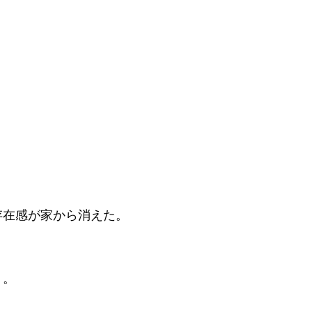
。
存在感が家から消えた。
。。