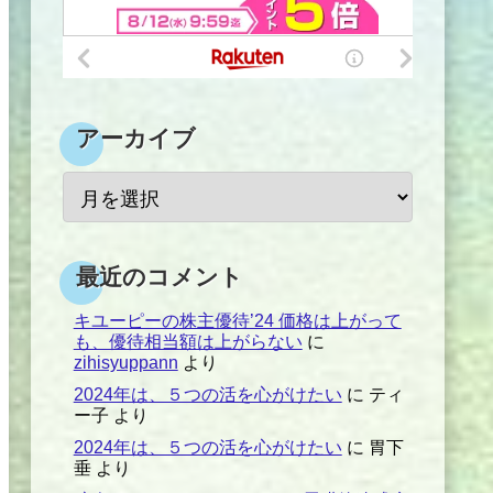
アーカイブ
最近のコメント
キユーピーの株主優待’24 価格は上がって
も、優待相当額は上がらない
に
zihisyuppann
より
2024年は、５つの活を心がけたい
に
ティ
ー子
より
2024年は、５つの活を心がけたい
に
胃下
垂
より