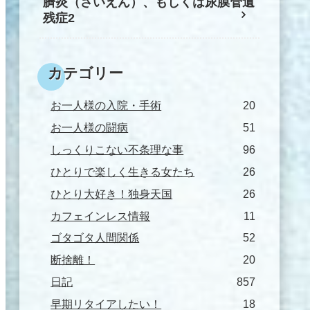
臍炎（さいえん）、もしくは尿膜管遺
残症2
カテゴリー
お一人様の入院・手術
20
お一人様の闘病
51
しっくりこない不条理な事
96
ひとりで楽しく生きる女たち
26
ひとり大好き！独身天国
26
カフェインレス情報
11
ゴタゴタ人間関係
52
断捨離！
20
日記
857
早期リタイアしたい！
18