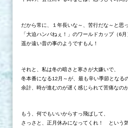
だから常に、１年長いな～、苦行だな～と思
「大迫ハンパねぇ！」のワールドカップ（6月
遥か遠い昔の事のようですもん！
それと、私は冬の暗さと寒さが大嫌いで、
冬本番になる12月～が、最も辛い季節となる
余計、時が進むのが遅く感じられて苦痛なの
もう、何でもいいからすっ飛ばして、
さっさと、正月休みになってくれ！ という