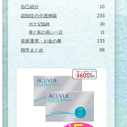
自己紹介
10
認知症の介護地獄
233
ボケ父臨終
30
母と私の長い一日
11
資産運用・お金の事
133
雑学まとめ
88