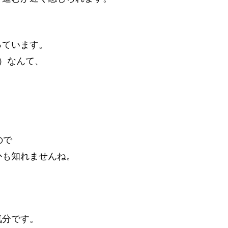
っています。
）なんて、
ので
かも知れませんね。
気分です。