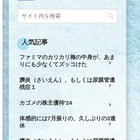
人気記事
ファミマのカリカリ梅の中身が、あま
りにも少なくてズッコけた
臍炎（さいえん）、もしくは尿膜管遺
残症１
カゴメの株主優待’24
体感的には7月振りの、久しぶりの3連
休