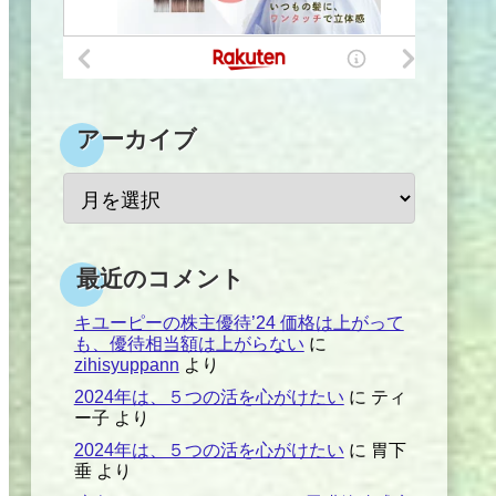
アーカイブ
最近のコメント
キユーピーの株主優待’24 価格は上がって
も、優待相当額は上がらない
に
zihisyuppann
より
2024年は、５つの活を心がけたい
に
ティ
ー子
より
2024年は、５つの活を心がけたい
に
胃下
垂
より