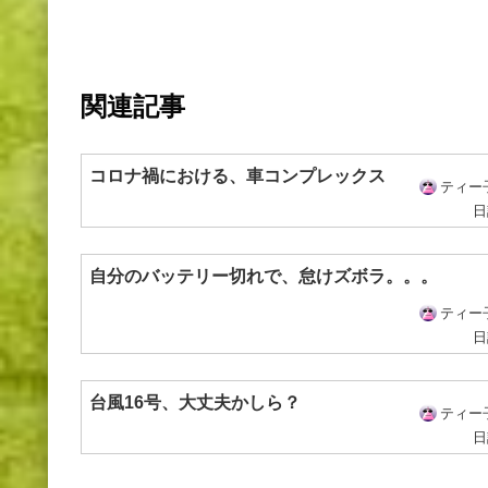
関連記事
コロナ禍における、車コンプレックス
ティー
日
自分のバッテリー切れで、怠けズボラ。。。
ティー
日
台風16号、大丈夫かしら？
ティー
日