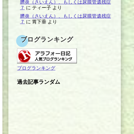
臍炎（さいえん）、もしくは尿膜管遺残症
７
に
ティー子
より
臍炎（さいえん）、もしくは尿膜管遺残症
７
に
胃下垂
より
ブログランキング
ブログランキング
過去記事ランダム