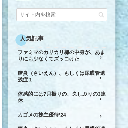
人気記事
ファミマのカリカリ梅の中身が、あま
りにも少なくてズッコけた
臍炎（さいえん）、もしくは尿膜管遺
残症１
体感的には7月振りの、久しぶりの3連
休
カゴメの株主優待’24