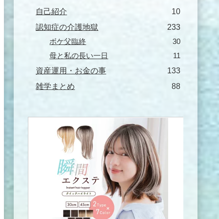
自己紹介
10
認知症の介護地獄
233
ボケ父臨終
30
母と私の長い一日
11
資産運用・お金の事
133
雑学まとめ
88