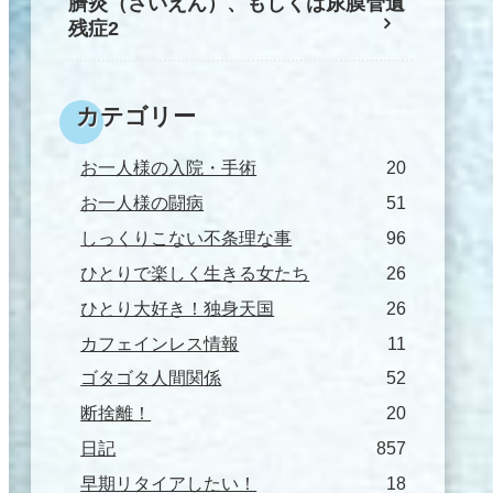
臍炎（さいえん）、もしくは尿膜管遺
残症2
カテゴリー
お一人様の入院・手術
20
お一人様の闘病
51
しっくりこない不条理な事
96
ひとりで楽しく生きる女たち
26
ひとり大好き！独身天国
26
カフェインレス情報
11
ゴタゴタ人間関係
52
断捨離！
20
日記
857
早期リタイアしたい！
18