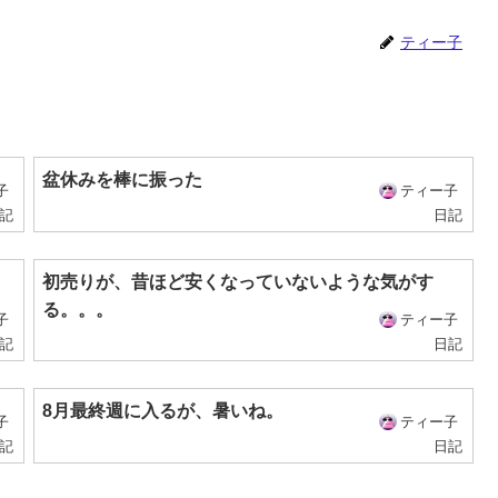
ティー子
盆休みを棒に振った
子
ティー子
記
日記
初売りが、昔ほど安くなっていないような気がす
る。。。
子
ティー子
記
日記
8月最終週に入るが、暑いね。
子
ティー子
記
日記