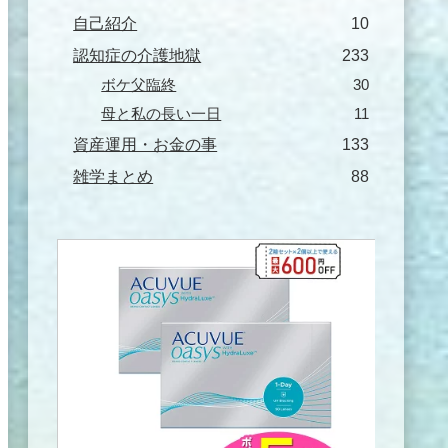
自己紹介
10
認知症の介護地獄
233
ボケ父臨終
30
母と私の長い一日
11
資産運用・お金の事
133
雑学まとめ
88