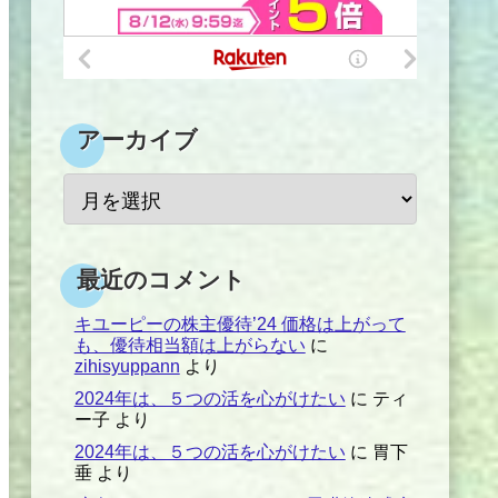
アーカイブ
最近のコメント
キユーピーの株主優待’24 価格は上がって
も、優待相当額は上がらない
に
zihisyuppann
より
2024年は、５つの活を心がけたい
に
ティ
ー子
より
2024年は、５つの活を心がけたい
に
胃下
垂
より