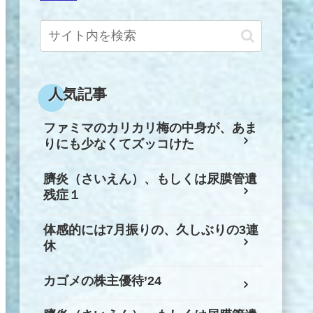
人気記事
ファミマのカリカリ梅の中身が、あま
りにも少なくてズッコけた
臍炎（さいえん）、もしくは尿膜管遺
残症１
体感的には7月振りの、久しぶりの3連
休
カゴメの株主優待’24