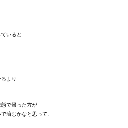
っていると
せるより
状態で帰った方が
いで済むかなと思って。