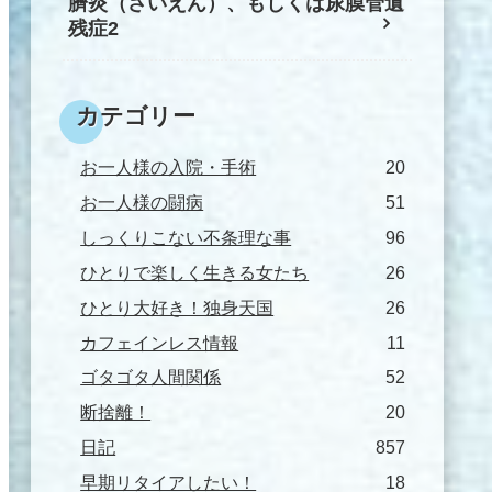
臍炎（さいえん）、もしくは尿膜管遺
残症2
カテゴリー
お一人様の入院・手術
20
お一人様の闘病
51
しっくりこない不条理な事
96
ひとりで楽しく生きる女たち
26
ひとり大好き！独身天国
26
カフェインレス情報
11
ゴタゴタ人間関係
52
断捨離！
20
日記
857
早期リタイアしたい！
18