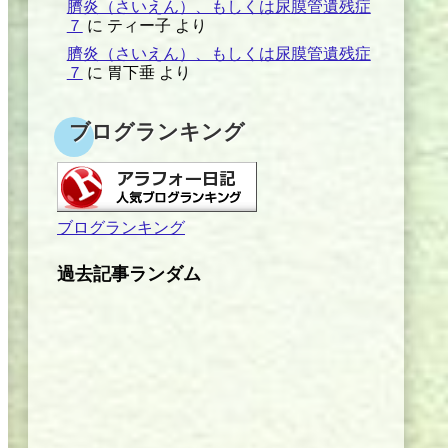
臍炎（さいえん）、もしくは尿膜管遺残症
７
に
ティー子
より
臍炎（さいえん）、もしくは尿膜管遺残症
７
に
胃下垂
より
ブログランキング
ブログランキング
過去記事ランダム