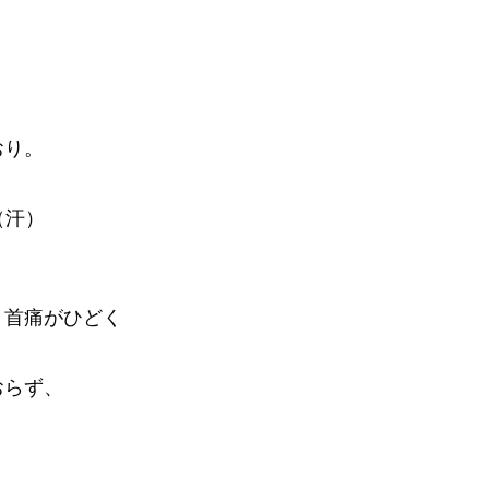
おり。
（汗）
と首痛がひどく
おらず、
。