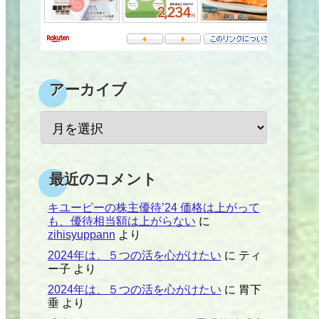
アーカイブ
最近のコメント
キユーピーの株主優待’24 価格は上がって
も、優待相当額は上がらない
に
zihisyuppann
より
2024年は、５つの活を心がけたい
に
ティ
ー子
より
2024年は、５つの活を心がけたい
に
胃下
垂
より