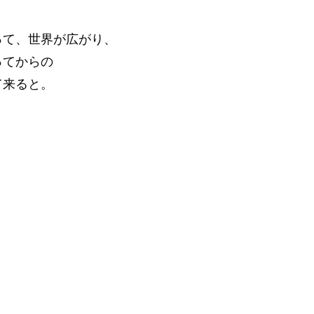
って、世界が広がり、
ってからの
て来ると。