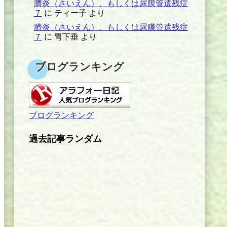
臍炎（さいえん）、もしくは尿膜管遺残症
７
に
ティー子
より
臍炎（さいえん）、もしくは尿膜管遺残症
７
に
胃下垂
より
ブログランキング
ブログランキング
過去記事ランダム