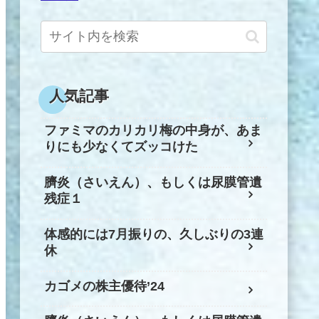
人気記事
ファミマのカリカリ梅の中身が、あま
りにも少なくてズッコけた
臍炎（さいえん）、もしくは尿膜管遺
残症１
体感的には7月振りの、久しぶりの3連
休
カゴメの株主優待’24