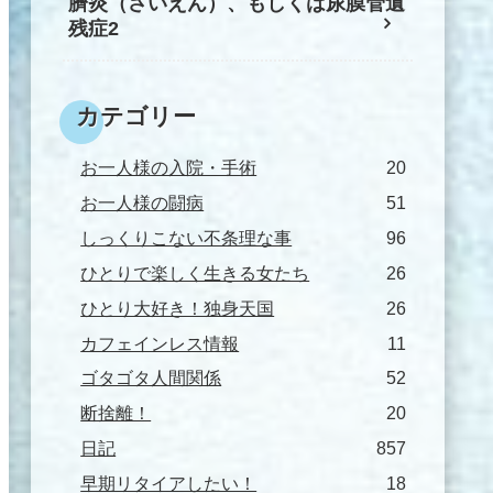
臍炎（さいえん）、もしくは尿膜管遺
残症2
カテゴリー
お一人様の入院・手術
20
お一人様の闘病
51
しっくりこない不条理な事
96
ひとりで楽しく生きる女たち
26
ひとり大好き！独身天国
26
カフェインレス情報
11
ゴタゴタ人間関係
52
断捨離！
20
日記
857
早期リタイアしたい！
18