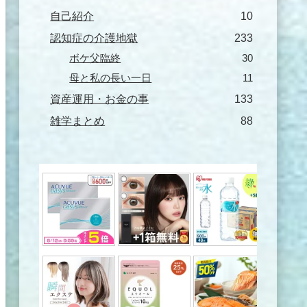
自己紹介
10
認知症の介護地獄
233
ボケ父臨終
30
母と私の長い一日
11
資産運用・お金の事
133
雑学まとめ
88