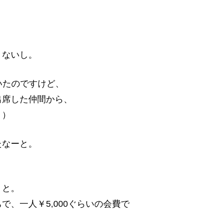
、
きないし。
ていたのですけど、
出席した仲間から、
；）
たなーと。
うと。
、一人￥5,000ぐらいの会費で