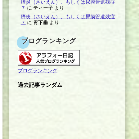
臍炎（さいえん）、もしくは尿膜管遺残症
７
に
ティー子
より
臍炎（さいえん）、もしくは尿膜管遺残症
７
に
胃下垂
より
ブログランキング
ブログランキング
過去記事ランダム