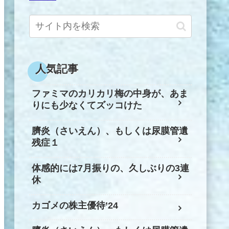
人気記事
ファミマのカリカリ梅の中身が、あま
りにも少なくてズッコけた
臍炎（さいえん）、もしくは尿膜管遺
残症１
体感的には7月振りの、久しぶりの3連
休
カゴメの株主優待’24