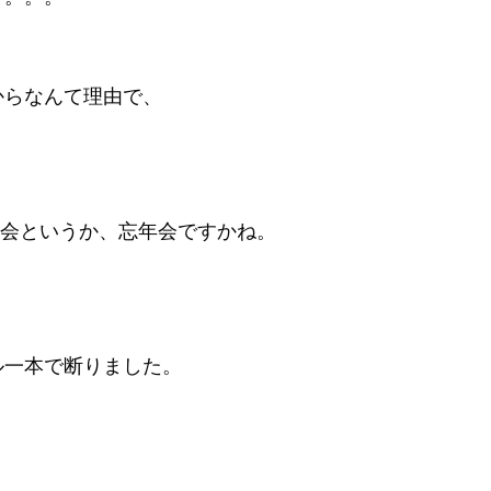
からなんて理由で、
。
s会というか、忘年会ですかね。
ル一本で断りました。