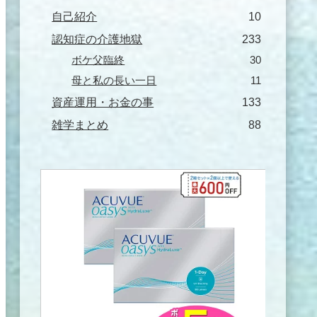
自己紹介
10
認知症の介護地獄
233
ボケ父臨終
30
母と私の長い一日
11
資産運用・お金の事
133
雑学まとめ
88