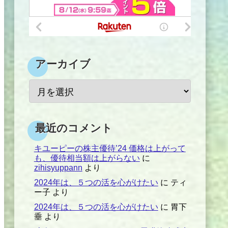
アーカイブ
最近のコメント
キユーピーの株主優待’24 価格は上がって
も、優待相当額は上がらない
に
zihisyuppann
より
2024年は、５つの活を心がけたい
に
ティ
ー子
より
2024年は、５つの活を心がけたい
に
胃下
垂
より