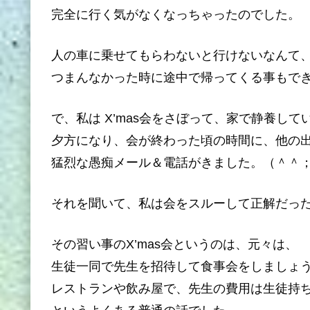
完全に行く気がなくなっちゃったのでした。
人の車に乗せてもらわないと行けないなんて
つまんなかった時に途中で帰ってくる事もで
で、私は X’mas会をさぼって、家で静養し
夕方になり、会が終わった頃の時間に、他の
猛烈な愚痴メール＆電話がきました。（＾＾
それを聞いて、私は会をスルーして正解だっ
その習い事のX’mas会というのは、元々は、
生徒一同で先生を招待して食事会をしましょ
レストランや飲み屋で、先生の費用は生徒持ちで