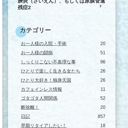
臍炎（さいえん）、もしくは尿膜管遺
残症2
カテゴリー
お一人様の入院・手術
20
お一人様の闘病
51
しっくりこない不条理な事
96
ひとりで楽しく生きる女たち
26
ひとり大好き！独身天国
26
カフェインレス情報
11
ゴタゴタ人間関係
52
断捨離！
20
日記
857
早期リタイアしたい！
18