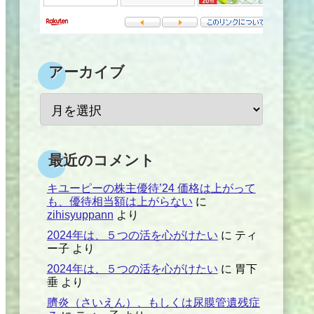
アーカイブ
最近のコメント
キユーピーの株主優待’24 価格は上がって
も、優待相当額は上がらない
に
zihisyuppann
より
2024年は、５つの活を心がけたい
に
ティ
ー子
より
2024年は、５つの活を心がけたい
に
胃下
垂
より
臍炎（さいえん）、もしくは尿膜管遺残症