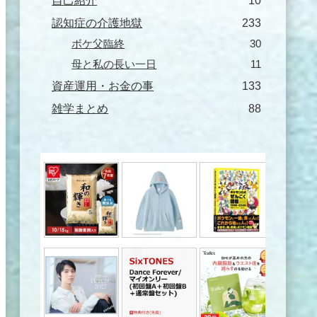
自己紹介
10
認知症の介護地獄
233
ボケ父臨終
30
母と私の長い一日
11
資産運用・お金の事
133
雑学まとめ
88