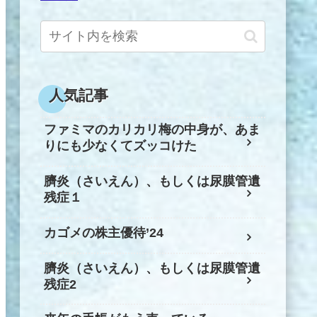
人気記事
ファミマのカリカリ梅の中身が、あま
りにも少なくてズッコけた
臍炎（さいえん）、もしくは尿膜管遺
残症１
カゴメの株主優待’24
臍炎（さいえん）、もしくは尿膜管遺
残症2