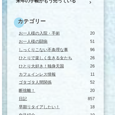
来年の手帳がもう売っている
カテゴリー
お一人様の入院・手術
20
お一人様の闘病
51
しっくりこない不条理な事
96
ひとりで楽しく生きる女たち
26
ひとり大好き！独身天国
26
カフェインレス情報
11
ゴタゴタ人間関係
52
断捨離！
20
日記
857
早期リタイアしたい！
18