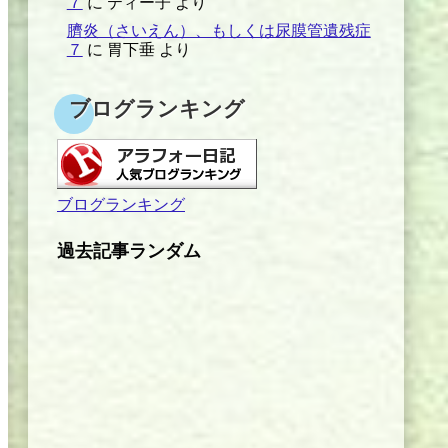
７
に
ティー子
より
臍炎（さいえん）、もしくは尿膜管遺残症
７
に
胃下垂
より
ブログランキング
ブログランキング
過去記事ランダム