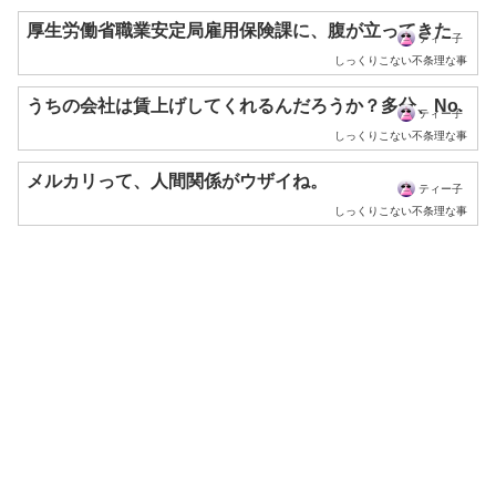
厚生労働省職業安定局雇用保険課に、腹が立ってきた
ティー子
しっくりこない不条理な事
うちの会社は賃上げしてくれるんだろうか？多分、No.
ティー子
しっくりこない不条理な事
メルカリって、人間関係がウザイね。
ティー子
しっくりこない不条理な事