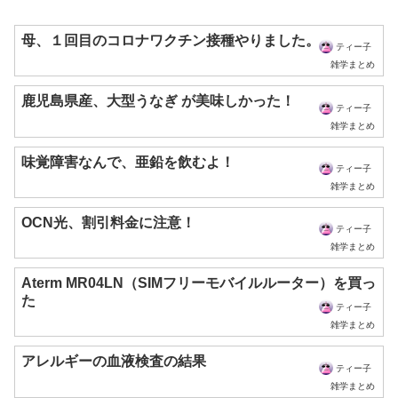
母、１回目のコロナワクチン接種やりました。
ティー子
雑学まとめ
鹿児島県産、大型うなぎ が美味しかった！
ティー子
雑学まとめ
味覚障害なんで、亜鉛を飲むよ！
ティー子
雑学まとめ
OCN光、割引料金に注意！
ティー子
雑学まとめ
Aterm MR04LN（SIMフリーモバイルルーター）を買っ
た
ティー子
雑学まとめ
アレルギーの血液検査の結果
ティー子
雑学まとめ