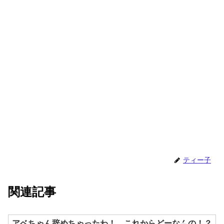
ティー子
関連記事
アベちゃん辞めちゃったわ！ これからどーなんの！？