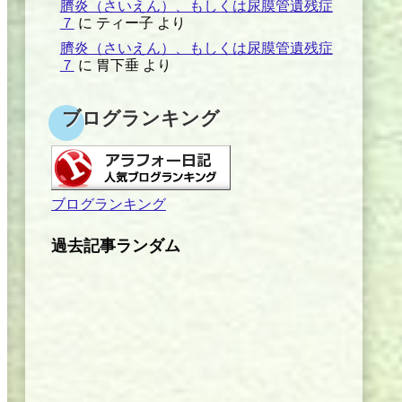
臍炎（さいえん）、もしくは尿膜管遺残症
７
に
ティー子
より
臍炎（さいえん）、もしくは尿膜管遺残症
７
に
胃下垂
より
ブログランキング
ブログランキング
過去記事ランダム