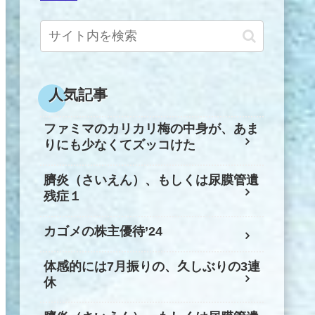
人気記事
ファミマのカリカリ梅の中身が、あま
りにも少なくてズッコけた
臍炎（さいえん）、もしくは尿膜管遺
残症１
カゴメの株主優待’24
体感的には7月振りの、久しぶりの3連
休