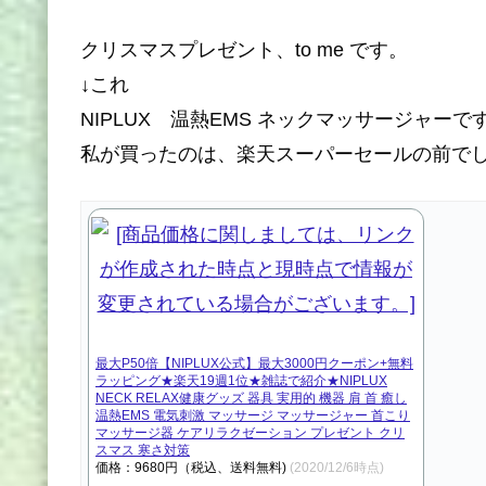
クリスマスプレゼント、to me です。
↓これ
NIPLUX 温熱EMS ネックマッサージャーで
私が買ったのは、楽天スーパーセールの前で
最大P50倍【NIPLUX公式】最大3000円クーポン+無料
ラッピング★楽天19週1位★雑誌で紹介★NIPLUX
NECK RELAX健康グッズ 器具 実用的 機器 肩 首 癒し
温熱EMS 電気刺激 マッサージ マッサージャー 首こり
マッサージ器 ケアリラクゼーション プレゼント クリ
スマス 寒さ対策
価格：9680円（税込、送料無料)
(2020/12/6時点)