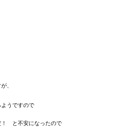
すが、
、
るようですので
だ！ と不安になったので