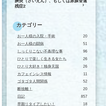
臍炎（さいえん）、もしくは尿膜管遺
残症2
カテゴリー
お一人様の入院・手術
20
お一人様の闘病
51
しっくりこない不条理な事
96
ひとりで楽しく生きる女たち
26
ひとり大好き！独身天国
26
カフェインレス情報
11
ゴタゴタ人間関係
52
断捨離！
20
日記
857
早期リタイアしたい！
18