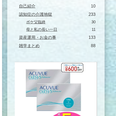
自己紹介
10
認知症の介護地獄
233
ボケ父臨終
30
母と私の長い一日
11
資産運用・お金の事
133
雑学まとめ
88