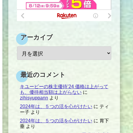
アーカイブ
最近のコメント
キユーピーの株主優待’24 価格は上がって
も、優待相当額は上がらない
に
zihisyuppann
より
2024年は、５つの活を心がけたい
に
ティ
ー子
より
2024年は、５つの活を心がけたい
に
胃下
垂
より