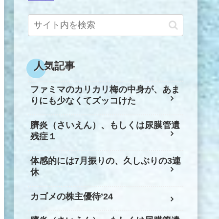
人気記事
ファミマのカリカリ梅の中身が、あま
りにも少なくてズッコけた
臍炎（さいえん）、もしくは尿膜管遺
残症１
体感的には7月振りの、久しぶりの3連
休
カゴメの株主優待’24