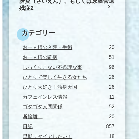
臍炎（さいえん）、もしくは尿膜管遺
残症2
カテゴリー
お一人様の入院・手術
20
お一人様の闘病
51
しっくりこない不条理な事
96
ひとりで楽しく生きる女たち
26
ひとり大好き！独身天国
26
カフェインレス情報
11
ゴタゴタ人間関係
52
断捨離！
20
日記
857
早期リタイアしたい！
18