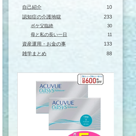
自己紹介
10
認知症の介護地獄
233
ボケ父臨終
30
母と私の長い一日
11
資産運用・お金の事
133
雑学まとめ
88