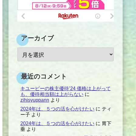
アーカイブ
最近のコメント
キユーピーの株主優待’24 価格は上がって
も、優待相当額は上がらない
に
zihisyuppann
より
2024年は、５つの活を心がけたい
に
ティ
ー子
より
2024年は、５つの活を心がけたい
に
胃下
垂
より