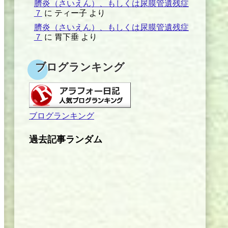
臍炎（さいえん）、もしくは尿膜管遺残症
７
に
ティー子
より
臍炎（さいえん）、もしくは尿膜管遺残症
７
に
胃下垂
より
ブログランキング
ブログランキング
過去記事ランダム