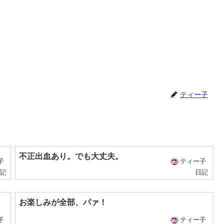
ティー子
不正出血あり。でも大丈夫。
子
ティー子
記
日記
お楽しみが全部、パァ！
子
ティー子