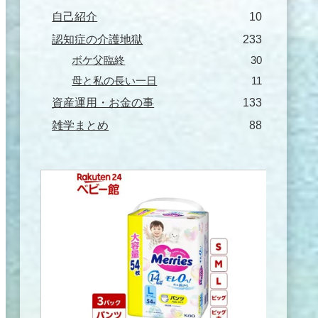
自己紹介
10
認知症の介護地獄
233
ボケ父臨終
30
母と私の長い一日
11
資産運用・お金の事
133
雑学まとめ
88