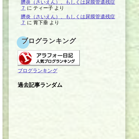
臍炎（さいえん）、もしくは尿膜管遺残症
７
に
ティー子
より
臍炎（さいえん）、もしくは尿膜管遺残症
７
に
胃下垂
より
ブログランキング
ブログランキング
過去記事ランダム