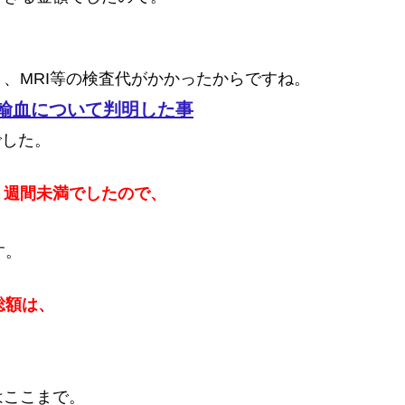
、MRI等の検査代がかかったからですね。
輸血について判明した事
 でした。
１週間未満でしたので、
。
総額は、
はここまで。