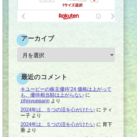
アーカイブ
最近のコメント
キユーピーの株主優待’24 価格は上がって
も、優待相当額は上がらない
に
zihisyuppann
より
2024年は、５つの活を心がけたい
に
ティ
ー子
より
2024年は、５つの活を心がけたい
に
胃下
垂
より