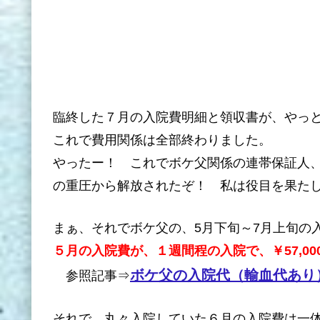
臨終した７月の入院費明細と領収書が、やっ
これで費用関係は全部終わりました。
やったー！ これでボケ父関係の連帯保証人
の重圧から解放されたぞ！ 私は役目を果た
まぁ、それでボケ父の、5月下旬～7月上旬の
５月の入院費が、１週間程の入院で、￥57,00
ボケ父の入院代（輸血代あり
参照記事⇒
それで、丸々入院していた６月の入院費は一