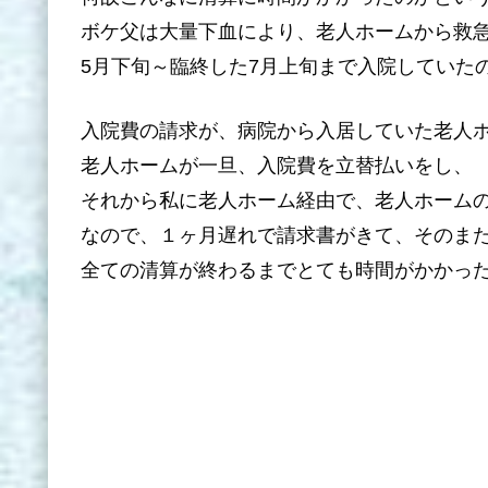
ボケ父は大量下血により、老人ホームから救
5月下旬～臨終した7月上旬まで入院していた
入院費の請求が、病院から入居していた老人
老人ホームが一旦、入院費を立替払いをし、
それから私に老人ホーム経由で、老人ホーム
なので、１ヶ月遅れで請求書がきて、そのま
全ての清算が終わるまでとても時間がかかっ