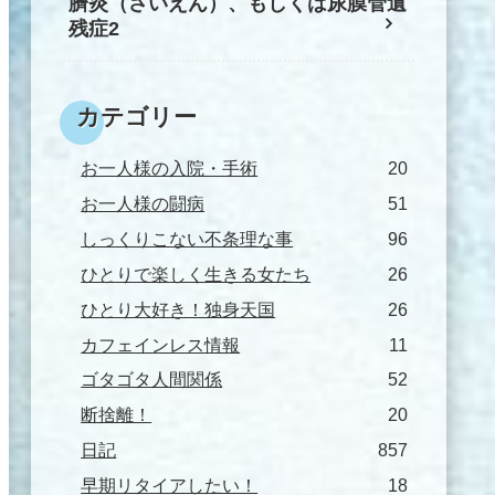
臍炎（さいえん）、もしくは尿膜管遺
残症2
カテゴリー
お一人様の入院・手術
20
お一人様の闘病
51
しっくりこない不条理な事
96
ひとりで楽しく生きる女たち
26
ひとり大好き！独身天国
26
カフェインレス情報
11
ゴタゴタ人間関係
52
断捨離！
20
日記
857
早期リタイアしたい！
18