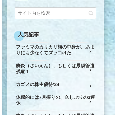
人気記事
ファミマのカリカリ梅の中身が、あま
りにも少なくてズッコけた
臍炎（さいえん）、もしくは尿膜管遺
残症１
カゴメの株主優待’24
体感的には7月振りの、久しぶりの3連
休