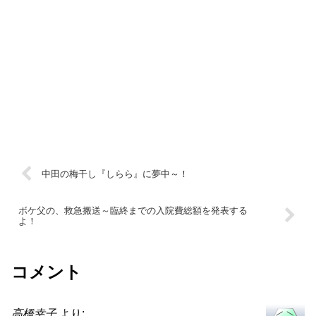
中田の梅干し『しらら』に夢中～！
ボケ父の、救急搬送～臨終までの入院費総額を発表する
よ！
コメント
高橋幸子
より: