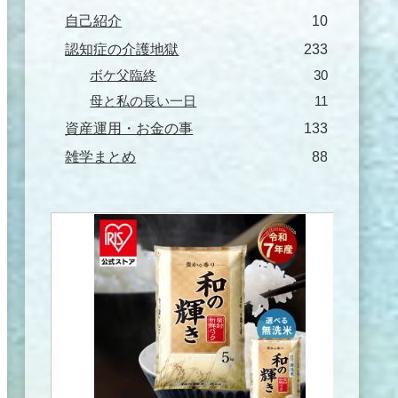
自己紹介
10
認知症の介護地獄
233
ボケ父臨終
30
母と私の長い一日
11
資産運用・お金の事
133
雑学まとめ
88