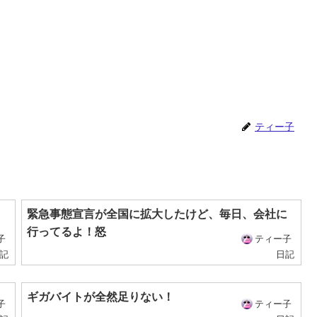
ティー子
緊急事態宣言が全国に拡大したけど、毎日、会社に
行ってるよ！怒
子
ティー子
記
日記
ギガバイトが全然足りない！
子
ティー子