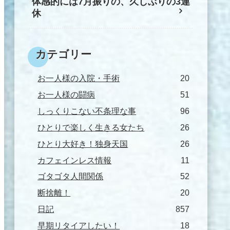
体感的には7月振りの、久しぶりの3連
休
カテゴリー
お一人様の入院・手術
20
お一人様の闘病
51
しっくりこない不条理な事
96
ひとりで楽しく生きる女たち
26
ひとり大好き！独身天国
26
カフェインレス情報
11
ゴタゴタ人間関係
52
断捨離！
20
日記
857
早期リタイアしたい！
18