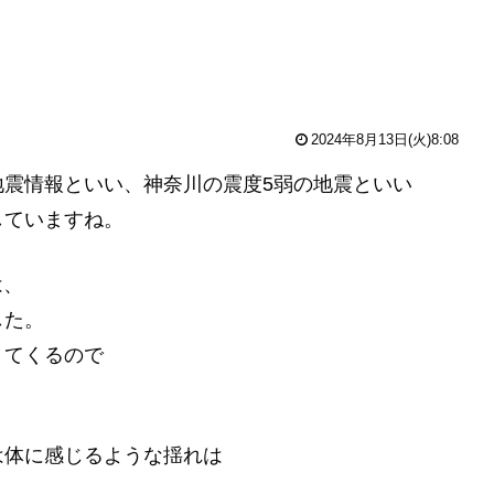
2024年8月13日(火)8:08
震情報といい、神奈川の震度5弱の地震といい
していますね。
は、
した。
」てくるので
は体に感じるような揺れは