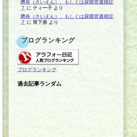
臍炎（さいえん）、もしくは尿膜管遺残症
７
に
ティー子
より
臍炎（さいえん）、もしくは尿膜管遺残症
７
に
胃下垂
より
ブログランキング
ブログランキング
過去記事ランダム