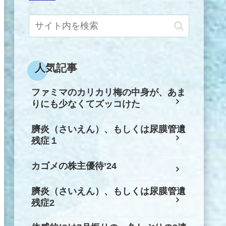
人気記事
ファミマのカリカリ梅の中身が、あま
りにも少なくてズッコけた
臍炎（さいえん）、もしくは尿膜管遺
残症１
カゴメの株主優待’24
臍炎（さいえん）、もしくは尿膜管遺
残症2