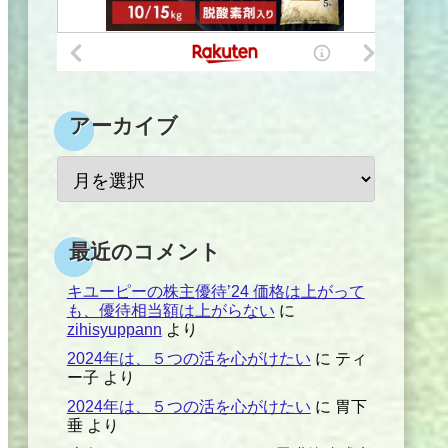
アーカイブ
最近のコメント
キユーピーの株主優待’24 価格は上がって
も、優待相当額は上がらない
に
zihisyuppann
より
2024年は、５つの活を心がけたい
に
ティ
ー子
より
2024年は、５つの活を心がけたい
に
胃下
垂
より