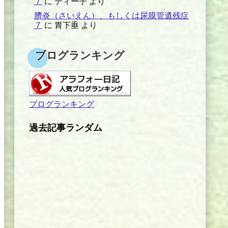
７
に
ティー子
より
臍炎（さいえん）、もしくは尿膜管遺残症
７
に
胃下垂
より
ブログランキング
ブログランキング
過去記事ランダム