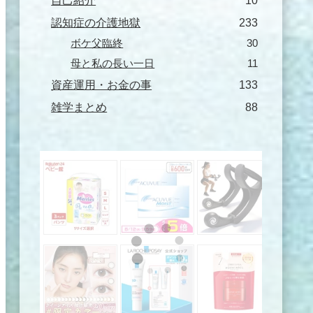
自己紹介
10
認知症の介護地獄
233
ボケ父臨終
30
母と私の長い一日
11
資産運用・お金の事
133
雑学まとめ
88