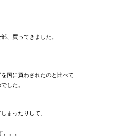
全部、買ってきました。
。
ビを国に買わされたのと比べて
のでした。
てしまったりして、
。
す。。。