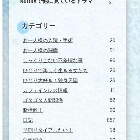
Netflixで他に見ているドラマ
カテゴリー
お一人様の入院・手術
20
お一人様の闘病
51
しっくりこない不条理な事
96
ひとりで楽しく生きる女たち
26
ひとり大好き！独身天国
26
カフェインレス情報
11
ゴタゴタ人間関係
52
断捨離！
20
日記
857
早期リタイアしたい！
18