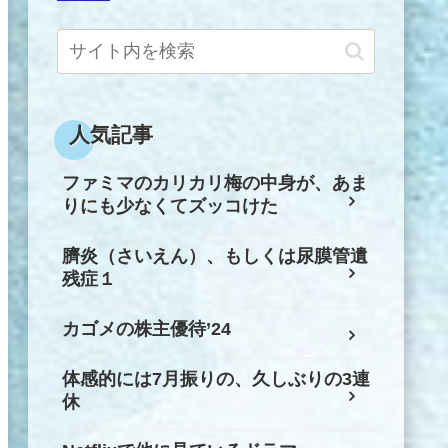
人気記事
ファミマのカリカリ梅の中身が、あま
りにも少なくてズッコけた
臍炎（さいえん）、もしくは尿膜管遺
残症１
カゴメの株主優待’24
体感的には7月振りの、久しぶりの3連
休