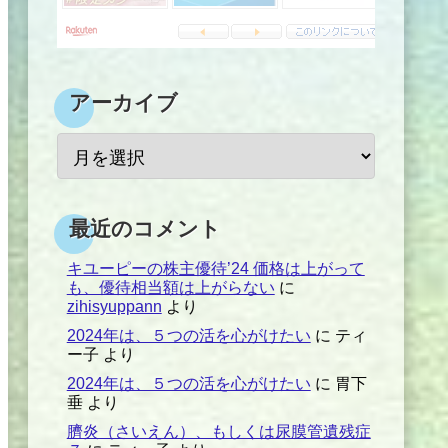
アーカイブ
最近のコメント
キユーピーの株主優待’24 価格は上がって
も、優待相当額は上がらない
に
zihisyuppann
より
2024年は、５つの活を心がけたい
に
ティ
ー子
より
2024年は、５つの活を心がけたい
に
胃下
垂
より
臍炎（さいえん）、もしくは尿膜管遺残症