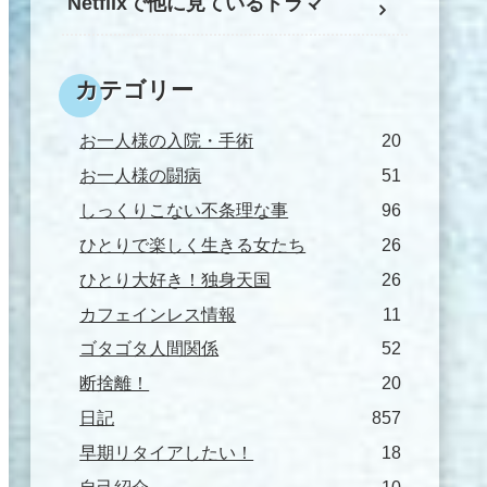
Netflixで他に見ているドラマ
カテゴリー
お一人様の入院・手術
20
お一人様の闘病
51
しっくりこない不条理な事
96
ひとりで楽しく生きる女たち
26
ひとり大好き！独身天国
26
カフェインレス情報
11
ゴタゴタ人間関係
52
断捨離！
20
日記
857
早期リタイアしたい！
18