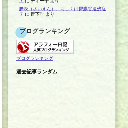
７
に
ティー子
より
臍炎（さいえん）、もしくは尿膜管遺残症
７
に
胃下垂
より
ブログランキング
ブログランキング
過去記事ランダム