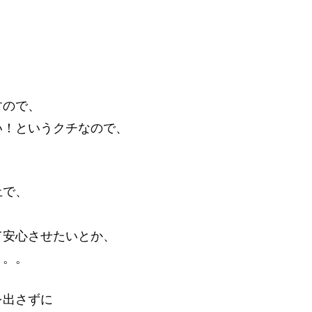
すので、
い！というクチなので、
止で、
て安心させたいとか、
。。。
を出さずに