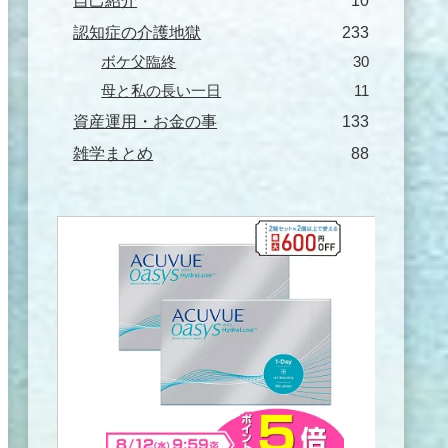
自己紹介
10
認知症の介護地獄
233
ボケ父臨終
30
母と私の長い一日
11
資産運用・お金の事
133
雑学まとめ
88