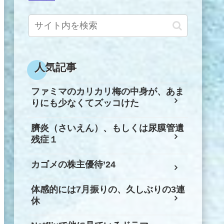
人気記事
ファミマのカリカリ梅の中身が、あま
りにも少なくてズッコけた
臍炎（さいえん）、もしくは尿膜管遺
残症１
カゴメの株主優待’24
体感的には7月振りの、久しぶりの3連
休