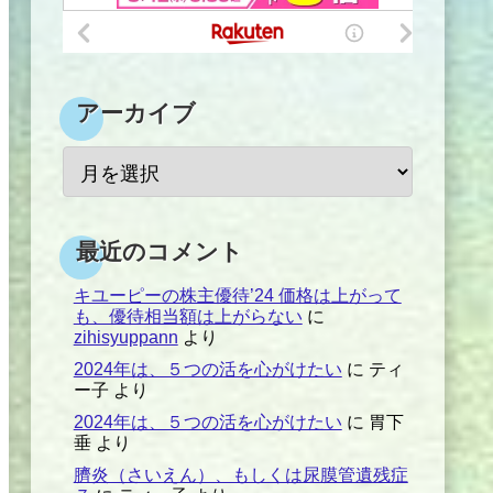
アーカイブ
最近のコメント
キユーピーの株主優待’24 価格は上がって
も、優待相当額は上がらない
に
zihisyuppann
より
2024年は、５つの活を心がけたい
に
ティ
ー子
より
2024年は、５つの活を心がけたい
に
胃下
垂
より
臍炎（さいえん）、もしくは尿膜管遺残症