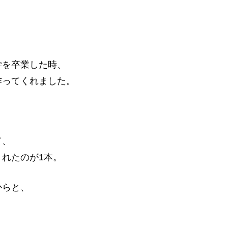
学を卒業した時、
作ってくれました。
て、
れたのが1本。
からと、