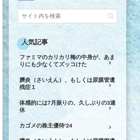
人気記事
ファミマのカリカリ梅の中身が、あま
りにも少なくてズッコけた
臍炎（さいえん）、もしくは尿膜管遺
残症１
体感的には7月振りの、久しぶりの3連
休
カゴメの株主優待’24