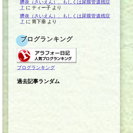
臍炎（さいえん）、もしくは尿膜管遺残症
７
に
ティー子
より
臍炎（さいえん）、もしくは尿膜管遺残症
７
に
胃下垂
より
ブログランキング
ブログランキング
過去記事ランダム