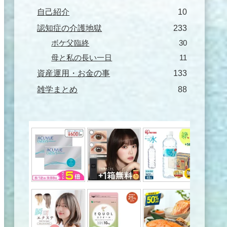
自己紹介
10
認知症の介護地獄
233
ボケ父臨終
30
母と私の長い一日
11
資産運用・お金の事
133
雑学まとめ
88