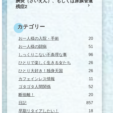
臍炎（さいえん）、もしくは尿膜管遺
残症2
カテゴリー
お一人様の入院・手術
20
お一人様の闘病
51
しっくりこない不条理な事
96
ひとりで楽しく生きる女たち
26
ひとり大好き！独身天国
26
カフェインレス情報
11
ゴタゴタ人間関係
52
断捨離！
20
日記
857
早期リタイアしたい！
18