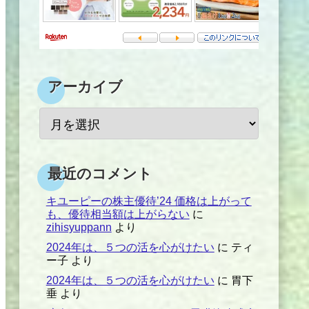
アーカイブ
最近のコメント
キユーピーの株主優待’24 価格は上がって
も、優待相当額は上がらない
に
zihisyuppann
より
2024年は、５つの活を心がけたい
に
ティ
ー子
より
2024年は、５つの活を心がけたい
に
胃下
垂
より