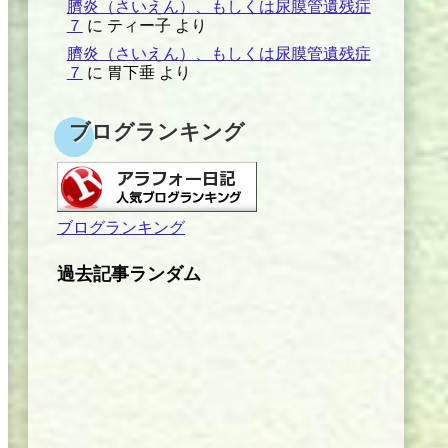
臍炎（さいえん）、もしくは尿膜管遺残症
７
に
ティー子
より
臍炎（さいえん）、もしくは尿膜管遺残症
７
に
胃下垂
より
ブログランキング
ブログランキング
過去記事ランダム