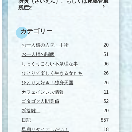
臍炎（さいえん）、もしくは尿膜管遺
残症2
カテゴリー
お一人様の入院・手術
20
お一人様の闘病
51
しっくりこない不条理な事
96
ひとりで楽しく生きる女たち
26
ひとり大好き！独身天国
26
カフェインレス情報
11
ゴタゴタ人間関係
52
断捨離！
20
日記
857
早期リタイアしたい！
18