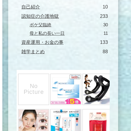
自己紹介
10
認知症の介護地獄
233
ボケ父臨終
30
母と私の長い一日
11
資産運用・お金の事
133
雑学まとめ
88