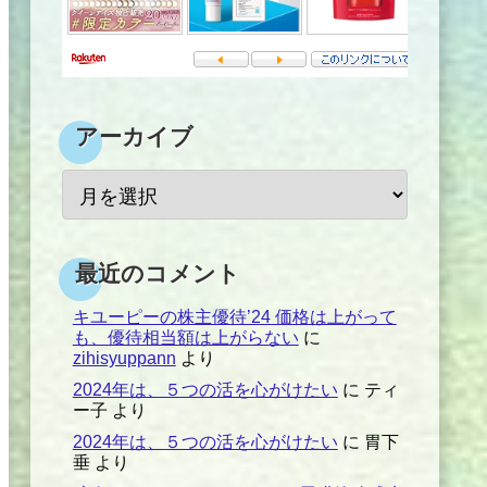
アーカイブ
最近のコメント
キユーピーの株主優待’24 価格は上がって
も、優待相当額は上がらない
に
zihisyuppann
より
2024年は、５つの活を心がけたい
に
ティ
ー子
より
2024年は、５つの活を心がけたい
に
胃下
垂
より