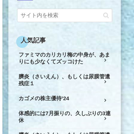
人気記事
ファミマのカリカリ梅の中身が、あま
りにも少なくてズッコけた
臍炎（さいえん）、もしくは尿膜管遺
残症１
カゴメの株主優待’24
体感的には7月振りの、久しぶりの3連
休